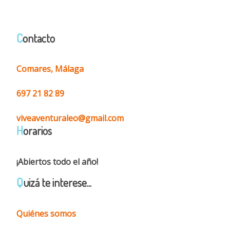
C
ontacto
Comares, Málaga
697 21 82 89
viveaventuraleo@gmail.com
H
orarios
¡Abiertos todo el año!
Q
uizá te interese...
Quiénes somos